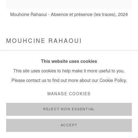
+ 33 1 40 33 13 86
Mouhcine Rahaoui - Absence et présence (les traces), 2024
info@afikaris.com
MOUHCINE RAHAOUI
ABSENCE ET PRÉSENCE (LES TRACES)
,
2024
This website uses cookies
Mixed media (coal, resin and wax) on canvas mounted on panel
This site uses cookies to help make it more useful to you.
150x150 cm / 59x59 in
Please contact us to find out more about our Cookie Policy.
MANAGE COOKIES
Copyright The Artist
REJECT NON ESSENTIAL
DEMANDE D'INFORMATION
ACCEPT