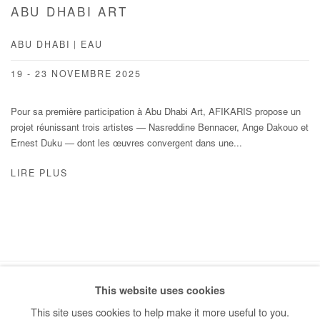
ABU DHABI ART
ABU DHABI | EAU
19 - 23 NOVEMBRE 2025
Pour sa première participation à Abu Dhabi Art, AFIKARIS propose un
projet réunissant trois artistes — Nasreddine Bennacer, Ange Dakouo et
Ernest Duku — dont les œuvres convergent dans une...
LIRE PLUS
This website uses cookies
Manage cookies
This site uses cookies to help make it more useful to you.
COPYRIGHT © #2026# AFIKARIS
SITE BY ARTLOGIC