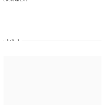
d’Ivoire en 2019.
ŒUVRES