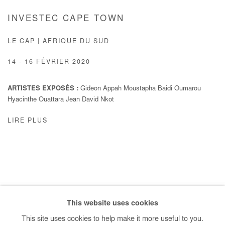
INVESTEC CAPE TOWN
LE CAP | AFRIQUE DU SUD
14 - 16 FÉVRIER 2020
ARTISTES EXPOSÉS :
Gideon Appah Moustapha Baidi Oumarou
Hyacinthe Ouattara Jean David Nkot
LIRE PLUS
This website uses cookies
Manage cookies
This site uses cookies to help make it more useful to you.
COPYRIGHT © #2026# AFIKARIS
SITE BY ARTLOGIC