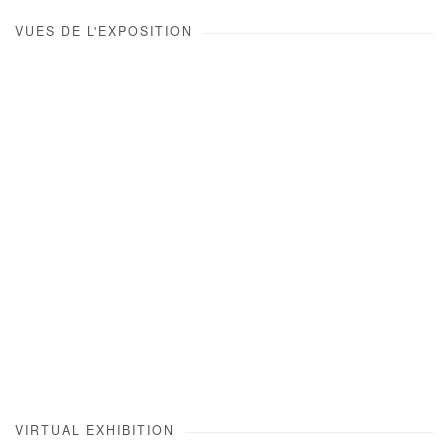
VUES DE L'EXPOSITION
Open a larger version of the following image in a popup:
VIRTUAL EXHIBITION