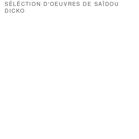
SÉLÉCTION D'OEUVRES DE SAÏDOU
DICKO
pup).
(Larger version of this image opens in a popup).
(Larger