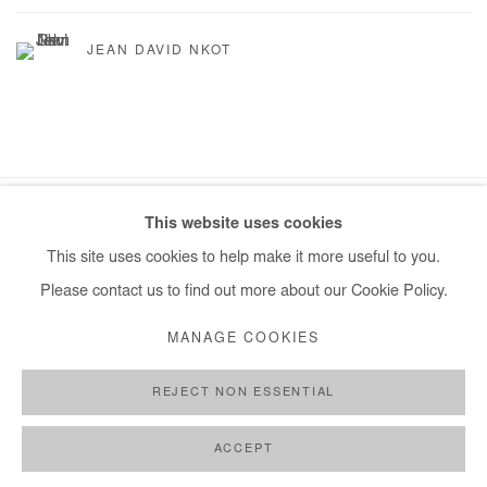
JEAN DAVID NKOT
This website uses cookies
Manage cookies
This site uses cookies to help make it more useful to you.
COPYRIGHT © #2026# AFIKARIS
SITE BY ARTLOGIC
Please contact us to find out more about our Cookie Policy.
+ 33 1 40 33 13 86
MANAGE COOKIES
info@afikaris.com
REJECT NON ESSENTIAL
ACCEPT