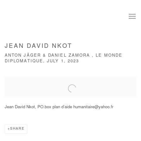
JEAN DAVID NKOT
ANTON JÄGER & DANIEL ZAMORA , LE MONDE
DIPLOMATIQUE, JULY 1, 2023
Open a larger version of the following image in a popup:
Jean David Nkot, PO.box plan d’aide humanitaire@yahoo.fr
SHARE