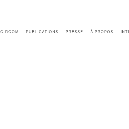
NG ROOM
PUBLICATIONS
PRESSE
À PROPOS
INT
Open a larger version of th