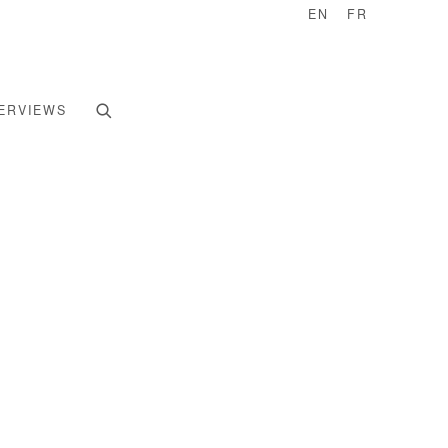
EN
FR
ERVIEWS
e following image in a popup: