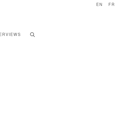
EN
FR
ERVIEWS
e following image in a popup: