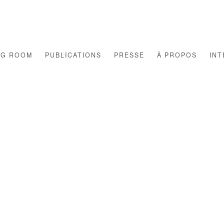
NG ROOM
PUBLICATIONS
PRESSE
À PROPOS
INT
Open a larger version of th