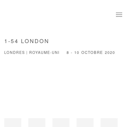
1-54 LONDON
LONDRES | ROYAUME-UNI
8 - 10 OCTOBRE 2020
Open a larger version of the following image in a popup: