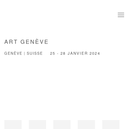
ART GENÈVE
GENÈVE | SUISSE
25 - 28 JANVIER 2024
Open a larger version of the following image in a popup: