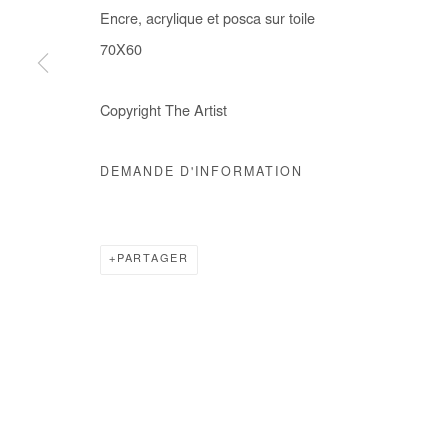
Encre, acrylique et posca sur toile
COPYRIGHT © #2026# AFIKARIS
SITE BY ARTLOGIC
70X60
Copyright The Artist
DEMANDE D'INFORMATION
PARTAGER