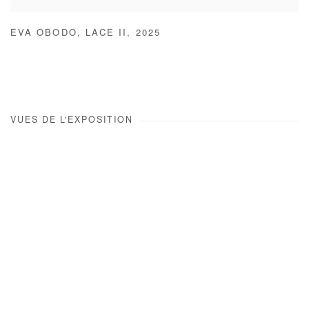
EVA OBODO
,
LACE II
,
2025
VUES DE L'EXPOSITION
Open a larger version of the following image in a popup: