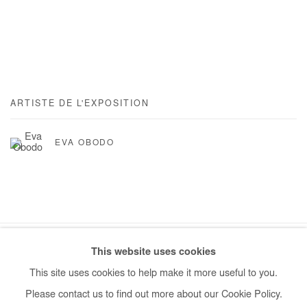
ARTISTE DE L'EXPOSITION
EVA OBODO
This website uses cookies
Manage cookies
This site uses cookies to help make it more useful to you.
COPYRIGHT © #2026# AFIKARIS
SITE BY ARTLOGIC
Please contact us to find out more about our Cookie Policy.