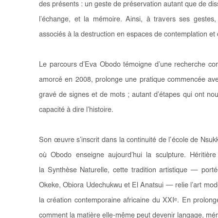
des présents : un geste de préservation autant que de diss
l’échange, et la mémoire. Ainsi, à travers ses geste
associés à la destruction en espaces de contemplation et
Le parcours d’Eva Obodo témoigne d’une recherche const
amorcé en 2008, prolonge une pratique commencée avec l
gravé de signes et de mots ; autant d’étapes qui ont nour
capacité à dire l’histoire.
Son œuvre s’inscrit dans la continuité de l’
école de Nsuk
où Obodo enseigne aujourd’hui la sculpture. Héritièr
la
Synthèse Naturelle
, cette tradition artistique — por
Okeke, Obiora Udechukwu et El Anatsui — relie l’art mod
la création contemporaine africaine du XXI
ᵉ
. En prolong
comment la matière elle-même peut devenir langage, mémo