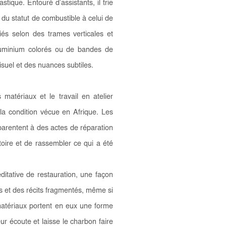
tique. Entouré d’assistants, il trie
er du statut de combustible à celui de
iés selon des trames verticales et
’aluminium colorés ou de bandes de
isuel et des nuances subtiles.
matériaux et le travail en atelier
a condition vécue en Afrique. Les
parentent à des actes de réparation
stoire et de rassembler ce qui a été
ditative de restauration, une façon
és et des récits fragmentés, même si
matériaux portent en eux une forme
ur écoute et laisse le charbon faire