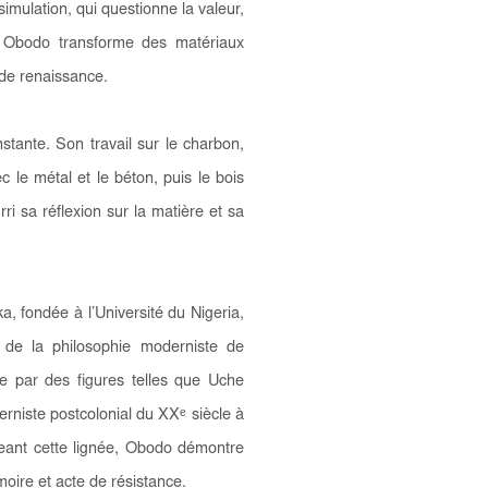
imulation, qui questionne la valeur,
s, Obodo transforme des matériaux
 de renaissance.
ante. Son travail sur le charbon,
e métal et le béton, puis le bois
ri sa réflexion sur la matière et sa
ka
, fondée à l’Université du Nigeria,
e de la philosophie moderniste de
tée par des figures telles que Uche
erniste postcolonial du XX
ᵉ
siècle à
eant cette lignée, Obodo démontre
ire et acte de résistance.