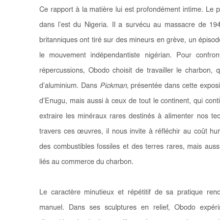
Ce rapport à la matière lui est profondément intime. Le
dans l’est du Nigeria. Il a survécu au massacre de 1949
britanniques ont tiré sur des mineurs en grève, un épisode
le mouvement indépendantiste nigérian. Pour confront
répercussions, Obodo choisit de travailler le charbon, qu’
d’aluminium. Dans
Pickman
, présentée dans cette expos
d’Enugu, mais aussi à ceux de tout le continent, qui con
extraire les minéraux rares destinés à alimenter nos t
travers ces œuvres, il nous invite à réfléchir au coût hu
des combustibles fossiles et des terres rares, mais auss
liés au commerce du charbon.
Le caractère minutieux et répétitif de sa pratique re
manuel. Dans ses sculptures en relief, Obodo expéri