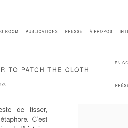
NG ROOM
PUBLICATIONS
PRESSE
À PROPOS
INT
EN C
R TO PATCH THE CLOTH
026
PRÉS
este de tisser,
métaphore. C’est