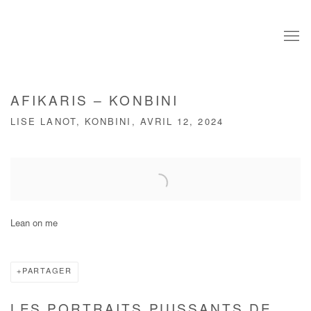
AFIKARIS – KONBINI
LISE LANOT, KONBINI, AVRIL 12, 2024
Open a larger version of the following image in a popup:
Lean on me
PARTAGER
LES PORTRAITS PUISSANTS DE