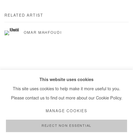
RELATED ARTIST
OMAR MAHFOUDI
This website uses cookies
Manage cookies
This site uses cookies to help make it more useful to you.
COPYRIGHT © #2026# AFIKARIS
SITE BY ARTLOGIC
Please contact us to find out more about our Cookie Policy.
+ 33 1 40 33 13 86
MANAGE COOKIES
info@afikaris.com
REJECT NON ESSENTIAL