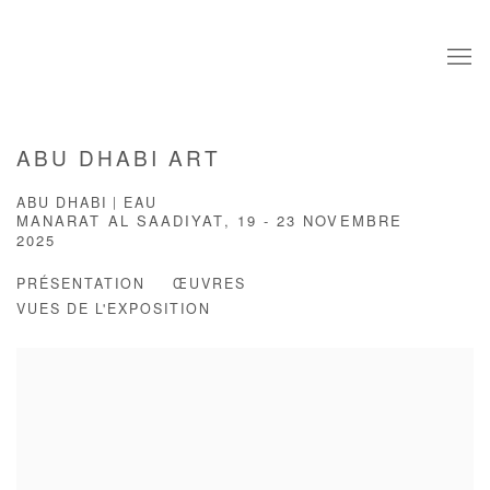
ABU DHABI ART
ABU DHABI | EAU
MANARAT AL SAADIYAT,
19 - 23 NOVEMBRE
2025
PRÉSENTATION
ŒUVRES
VUES DE L'EXPOSITION
Open a larger version of the following image in a popup: