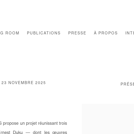
NG ROOM
PUBLICATIONS
PRESSE
À PROPOS
INT
- 23 NOVEMBRE 2025
PRÉS
Open a larger version of th
 propose un projet réunissant trois
Ernest Duku — dont les œuvres