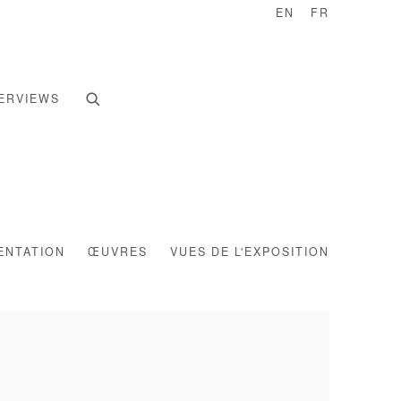
EN
FR
ERVIEWS
ENTATION
ŒUVRES
VUES DE L'EXPOSITION
e following image in a popup: