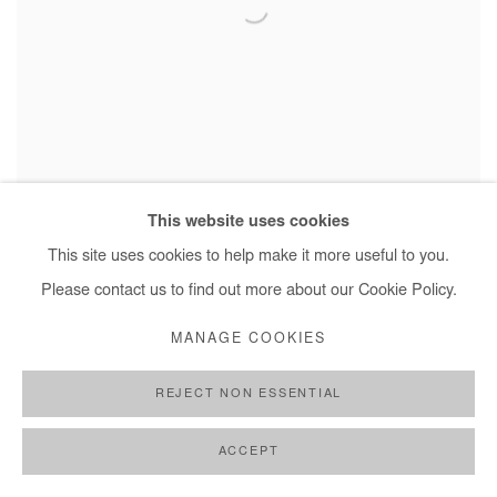
This website uses cookies
SAIDOU DICKO
,
I LOVE MY DRESS
,
ACT1
,
2021
This site uses cookies to help make it more useful to you.
Please contact us to find out more about our Cookie Policy.
MANAGE COOKIES
REJECT NON ESSENTIAL
ACCEPT