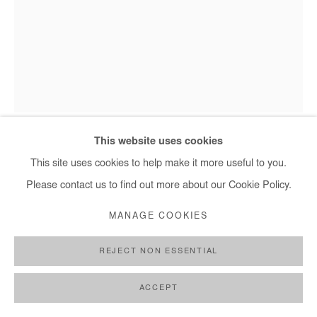
+ 33 1 40 33 13 86
info@afikaris.com
Omar Mahfoudi, Sans titre - 2020
This website uses cookies
This site uses cookies to help make it more useful to you.
Please contact us to find out more about our Cookie Policy.
OMAR MAHFOUDI
MANAGE COOKIES
SANS TITRE
,
2020
REJECT NON ESSENTIAL
Ink on paper
173 x 150 cm
ACCEPT
Copyright The Artist