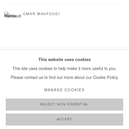
OMAR MAHFOUDI
This website uses cookies
Manage cookies
This site uses cookies to help make it more useful to you.
COPYRIGHT © #2026# AFIKARIS
SITE BY ARTLOGIC
Please contact us to find out more about our Cookie Policy.
+ 33 1 40 33 13 86
MANAGE COOKIES
info@afikaris.com
REJECT NON ESSENTIAL
ACCEPT