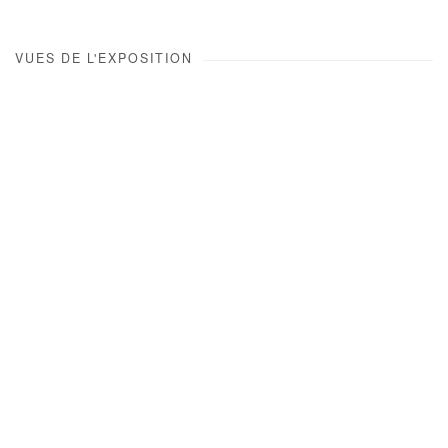
VUES DE L'EXPOSITION
Open a larger version of the following image in a popup: