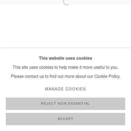
SITE BY ARTLOGIC
+ 33 1 40 33 13 86
info@afikaris.com
This website uses cookies
This site uses cookies to help make it more useful to you.
Please contact us to find out more about our Cookie Policy.
MANAGE COOKIES
REJECT NON ESSENTIAL
ACCEPT
PARTAGER
DEMANDE D'INFORMATION