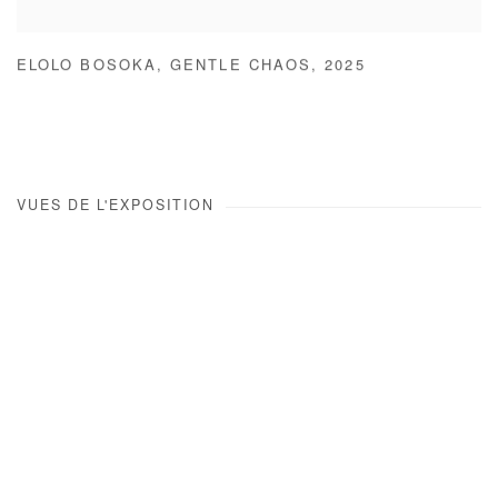
ELOLO BOSOKA
,
GENTLE CHAOS
,
2025
VUES DE L'EXPOSITION
Open a larger version of the following image in a popup: