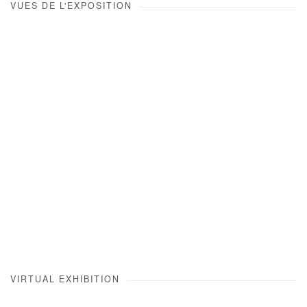
VUES DE L'EXPOSITION
Open a larger version of the following image in a popup:
VIRTUAL EXHIBITION