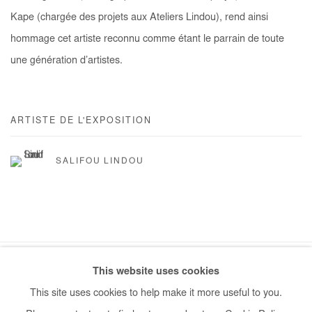
Kape (chargée des projets aux Ateliers Lindou), rend ainsi
hommage cet artiste reconnu comme étant le parrain de toute
une génération d’artistes.
ARTISTE DE L'EXPOSITION
SALIFOU LINDOU
This website uses cookies
Manage cookies
This site uses cookies to help make it more useful to you.
COPYRIGHT © #2026# AFIKARIS
SITE BY ARTLOGIC