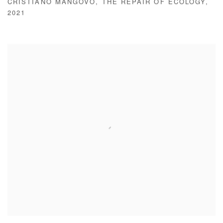
CRISTIANO MANGOVO
,
THE REPAIR OF ECOLOGY
,
2021