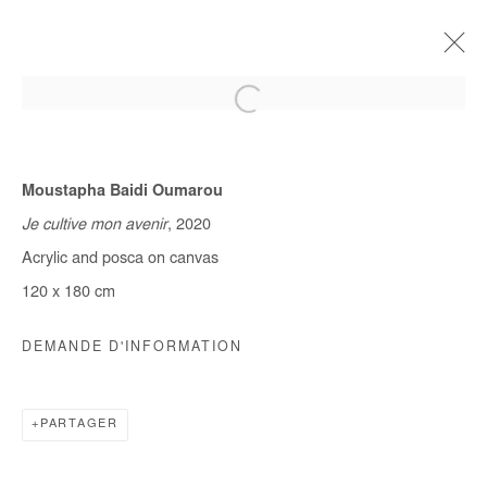
Moustapha Baidi Oumarou
EN COURS
A VENIR
HORS LES MURS
PASSÉES
Je cultive mon avenir
, 2020
QUITTER LA VILLE
Acrylic and posca on canvas
MOUSTAPHA BAIDI OUMAROU & OMAR MAHFOUDI
120 x 180 cm
9 JANVIER - 10 FÉVRIER 2021
DEMANDE D'INFORMATION
Manage cookies
PARTAGER
COPYRIGHT © #2026# AFIKARIS
SITE BY ARTLOGIC