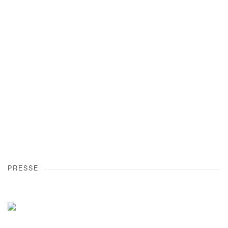
Open a larger version of the following image in a popup:
PRESSE