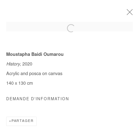
Moustapha Baidi Oumarou
EN COURS
A VENIR
HORS LES MURS
PASSÉES
History
, 2020
QUITTER LA VILLE
Acrylic and posca on canvas
MOUSTAPHA BAIDI OUMAROU & OMAR MAHFOUDI
140 x 130 cm
9 JANVIER - 10 FÉVRIER 2021
DEMANDE D'INFORMATION
Manage cookies
PARTAGER
COPYRIGHT © #2026# AFIKARIS
SITE BY ARTLOGIC