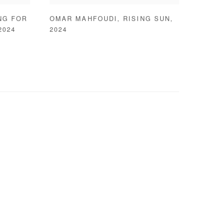
NG FOR
OMAR MAHFOUDI
,
RISING SUN
,
2024
2024
Open a larger version of the follo