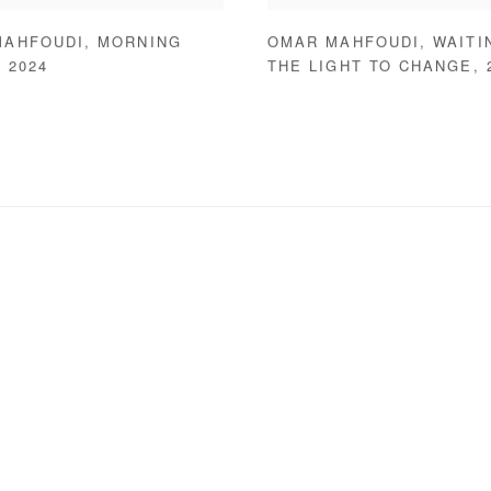
MAHFOUDI
,
MORNING
OMAR MAHFOUDI
,
WAITI
,
2024
THE LIGHT TO CHANGE
,
following image in a popup: