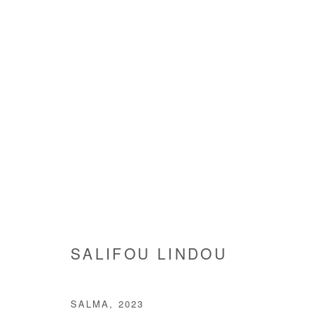
ARE WE GOING SOMEWHERE
GROUP SHOW
3 JUILLET - 9 AOÛT 2025
SALIFOU LINDOU
SALMA
,
2023