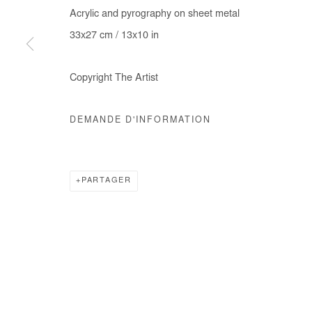
Acrylic and pyrography on sheet metal
33x27 cm / 13x10 in
Manage cookies
Copyright The Artist
COPYRIGHT © #2026# AFIKARIS
SITE BY ARTLOGIC
DEMANDE D'INFORMATION
PARTAGER