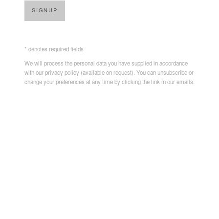
SIGNUP
* denotes required fields
MOUHCINE RAHAOUI
,
2026
We will process the personal data you have supplied in accordance
with our privacy policy (available on request). You can unsubscribe or
change your preferences at any time by clicking the link in our emails.