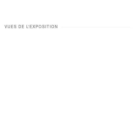
VUES DE L'EXPOSITION
Open a larger version of the following image in a popup: