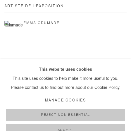
ARTISTE DE L'EXPOSITION
EMMA ODUMADE
This website uses cookies
Manage cookies
This site uses cookies to help make it more useful to you.
COPYRIGHT © #2026# AFIKARIS
SITE BY ARTLOGIC
Please contact us to find out more about our Cookie Policy.
+ 33 1 40 33 13 86
MANAGE COOKIES
info@afikaris.com
REJECT NON ESSENTIAL
ACCEPT