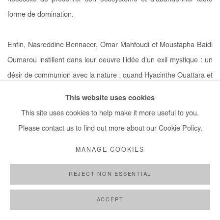
forme de domination.
Enfin, Nasreddine Bennacer, Omar Mahfoudi et Moustapha Baidi
Oumarou instillent dans leur oeuvre l’idée d’un exil mystique : un
désir de communion avec la nature ; quand Hyacinthe Ouattara et
Beya Gille Gacha activent le lien spirituel qui unit l’humain à la
This website uses cookies
terre. Les artistes présentent ainsi une nature bienveillante et
This site uses cookies to help make it more useful to you.
vivante, dans laquelle les individus se retrouvent.
Please contact us to find out more about our Cookie Policy.
MANAGE COOKIES
DEMANDER LE CATALOGUE DE L'EXPOSITION
REJECT NON ESSENTIAL
ACCEPT
ARTISTES DE L'EXPOSITION