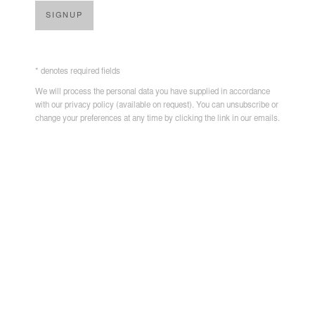
SIGNUP
* denotes required fields
We will process the personal data you have supplied in accordance
with our privacy policy (available on request). You can unsubscribe or
change your preferences at any time by clicking the link in our emails.
Hervé Yamguen - Visage-fleur, 2025
PARTAGER
HERVÉ YAMGUEN EST NÉ EN 1971 À DOUALA AU
CAMEROUN, OÙ IL VIT ET TRAVAILLE.
Artiste autodidacte, Hervé Yamguen a développé son expertise
au cours de trente années d'une pratique artistique éclectique,