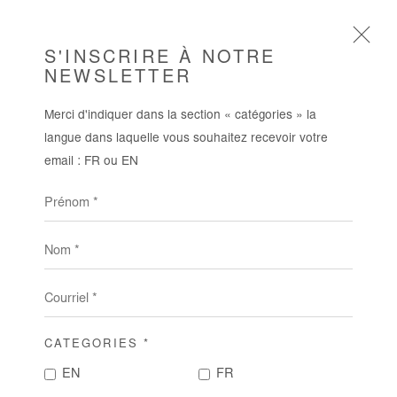
S'INSCRIRE À NOTRE
NEWSLETTER
Merci d'indiquer dans la section « catégories » la
HERVÉ YAMGUEN
langue dans laquelle vous souhaitez recevoir votre
BIOGRAPHIE
ŒUVRES
SÉRIES
email : FR ou EN
EXPOSITIONS
FOIRES
PRESSE
Prénom *
Nom *
Courriel *
CATEGORIES *
EN
FR