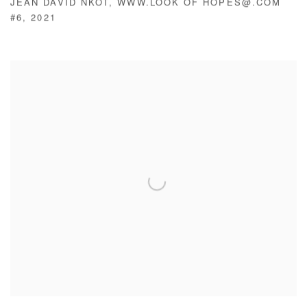
JEAN DAVID NKOT
,
WWW.LOOK OF HOPES@.COM
#6
,
2021