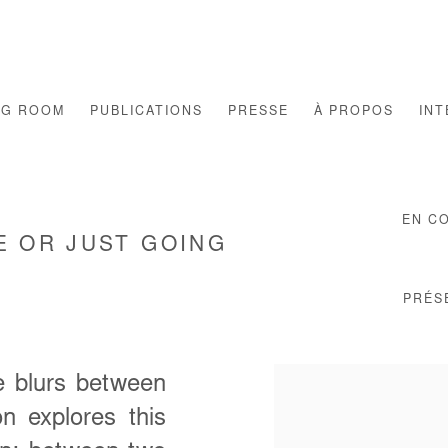
NG ROOM
PUBLICATIONS
PRESSE
À PROPOS
INT
EN C
 OR JUST GOING
PRÉS
e blurs between
on explores this